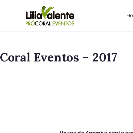
H
Lilia Vale
Coral Eventos – 2017
Vozes do Amanhã canta pa