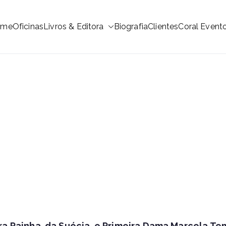
ome
Oficinas
Livros & Editora
Biografia
Clientes
Coral Event
nte Coral
2017
ra Rainha da Suécia e Primeira Dama Marcela T