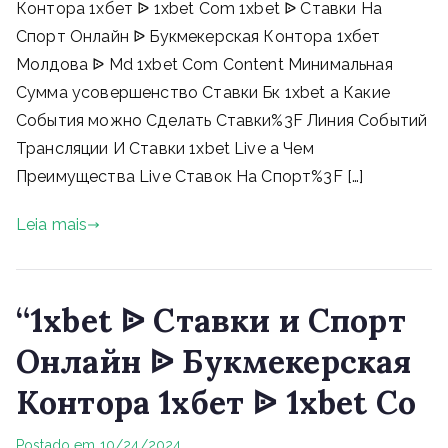
Контора 1хбет ᐉ 1xbet Com 1xbet ᐉ Ставки На
Спорт Онлайн ᐉ Букмекерская Контора 1хбет
Молдова ᐉ Md 1xbet Com Content Минимальная
Сумма усовершенство Ставки Бк 1xbet а Какие
События можно Сделать Ставки%3F Линия Событий
Трансляции И Ставки 1xbet Live а Чем
Преимущества Live Ставок На Спорт%3F […]
Leia mais
“1xbet ᐉ Ставки и Спорт
Онлайн ᐉ Букмекерская
Контора 1хбет ᐉ 1xbet Co
Postado em
10/24/2024