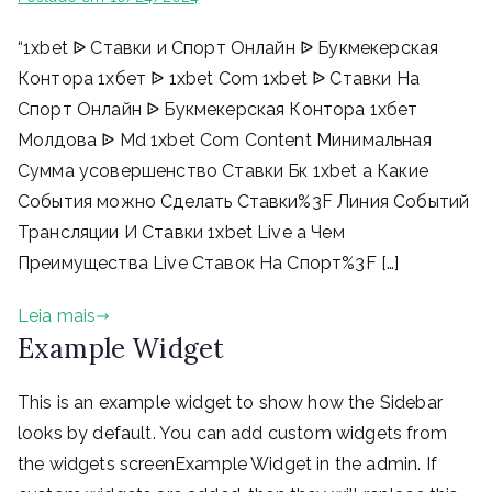
“1xbet ᐉ Ставки и Спорт Онлайн ᐉ Букмекерская
Контора 1хбет ᐉ 1xbet Com 1xbet ᐉ Ставки На
Спорт Онлайн ᐉ Букмекерская Контора 1хбет
Молдова ᐉ Md 1xbet Com Content Минимальная
Сумма усовершенство Ставки Бк 1xbet а Какие
События можно Сделать Ставки%3F Линия Событий
Трансляции И Ставки 1xbet Live а Чем
Преимущества Live Ставок На Спорт%3F […]
Leia mais
Example Widget
This is an example widget to show how the Sidebar
looks by default. You can add custom widgets from
the widgets screenExample Widget in the admin. If