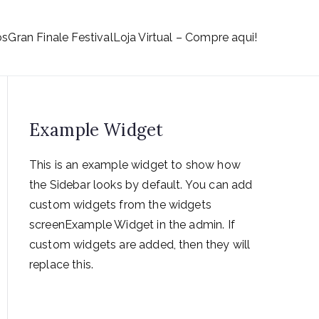
os
Gran Finale Festival
Loja Virtual – Compre aqui!
Example Widget
This is an example widget to show how
the Sidebar looks by default. You can add
custom widgets from the widgets
screenExample Widget in the admin. If
custom widgets are added, then they will
replace this.