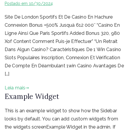
Postado em
10/30/2024
Site De London Sportifs Et De Casino En Hachure
Connexion Bonus +500% Jusquà 612 000″ “Casino En
Ligne Ainsi Que Paris Sportifs Added Bonus 320, 980
Xof Content Comment Puis-je Effectuer” “Un Retrait
Dans Algun Casino? Caractéristiques De 1 Win Casino
Slots Populaires Inscription, Connexion Et Vérification
De Compte En Déambulant 1win Casino Avantages De
[…]
Leia mais
Example Widget
This is an example widget to show how the Sidebar
looks by default. You can add custom widgets from
the widgets screenExample Widget in the admin. If