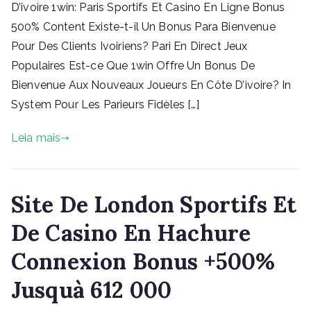
D’ivoire 1win: Paris Sportifs Et Casino En Ligne Bonus
500% Content Existe-t-il Un Bonus Para Bienvenue
Pour Des Clients Ivoiriens? Pari En Direct Jeux
Populaires Est-ce Que 1win Offre Un Bonus De
Bienvenue Aux Nouveaux Joueurs En Côte D’ivoire? In
System Pour Les Parieurs Fidèles […]
Leia mais
Site De London Sportifs Et
De Casino En Hachure
Connexion Bonus +500%
Jusquà 612 000